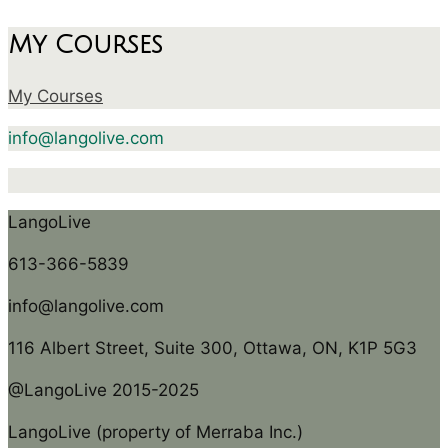
My Courses
My Courses
info@langolive.com
LangoLive
613-366-5839
info@langolive.com
116 Albert Street, Suite 300, Ottawa, ON, K1P 5G3
@LangoLive 2015-2025
LangoLive (property of Merraba Inc.)