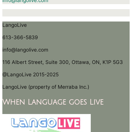
info@langolive.com
LangoLive
613-366-5839
info@langolive.com
116 Albert Street, Suite 300, Ottawa, ON, K1P 5G3
@LangoLive 2015-2025
LangoLive (property of Merraba Inc.)
When Language goes Live