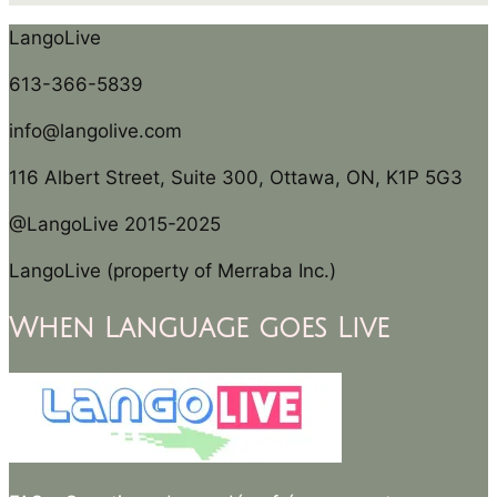
LangoLive
613-366-5839
info@langolive.com
116 Albert Street, Suite 300, Ottawa, ON, K1P 5G3
@LangoLive 2015-2025
LangoLive (property of Merraba Inc.)
When Language goes Live