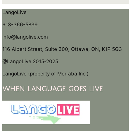
LangoLive
613-366-5839
info@langolive.com
116 Albert Street, Suite 300, Ottawa, ON, K1P 5G3
@LangoLive 2015-2025
LangoLive (property of Merraba Inc.)
When Language goes Live