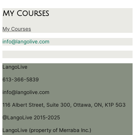
My Courses
My Courses
info@langolive.com
LangoLive
613-366-5839
info@langolive.com
116 Albert Street, Suite 300, Ottawa, ON, K1P 5G3
@LangoLive 2015-2025
LangoLive (property of Merraba Inc.)