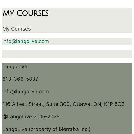
My Courses
My Courses
info@langolive.com
LangoLive
613-366-5839
info@langolive.com
116 Albert Street, Suite 300, Ottawa, ON, K1P 5G3
@LangoLive 2015-2025
LangoLive (property of Merraba Inc.)