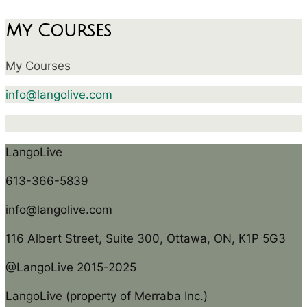
My Courses
My Courses
info@langolive.com
LangoLive
613-366-5839
info@langolive.com
116 Albert Street, Suite 300, Ottawa, ON, K1P 5G3
@LangoLive 2015-2025
LangoLive (property of Merraba Inc.)