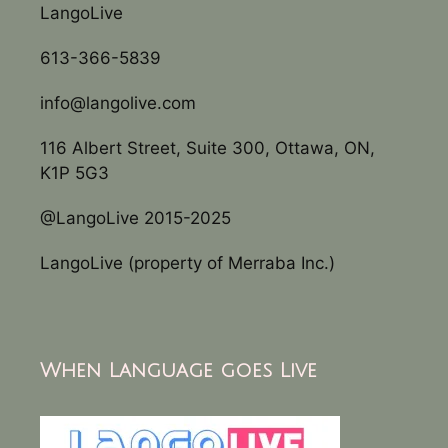
LangoLive
613-366-5839
info@langolive.com
116 Albert Street, Suite 300, Ottawa, ON,
K1P 5G3
@LangoLive 2015-2025
LangoLive (property of Merraba Inc.)
When Language goes Live