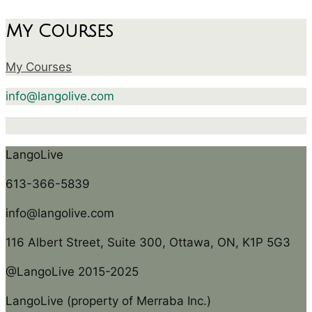
My Courses
My Courses
info@langolive.com
LangoLive
613-366-5839
info@langolive.com
116 Albert Street, Suite 300, Ottawa, ON, K1P 5G3
@LangoLive 2015-2025
LangoLive (property of Merraba Inc.)