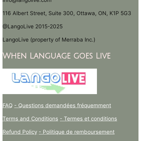
info@langolive.com
116 Albert Street, Suite 300, Ottawa, ON, K1P 5G3
@LangoLive 2015-2025
LangoLive (property of Merraba Inc.)
When Language goes Live
FAQ
- Questions demandées fréquemment
Terms and Conditions
- Termes et conditions
Refund Policy
- Politique de remboursement