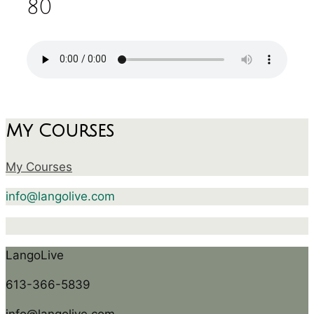
80
My Courses
My Courses
info@langolive.com
LangoLive
613-366-5839