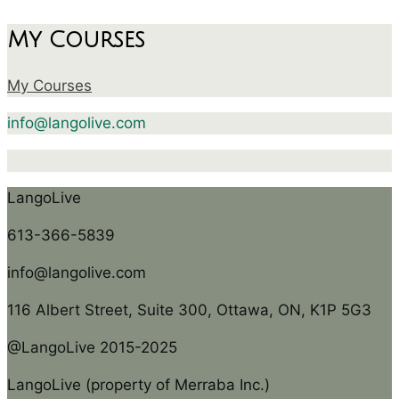
My Courses
My Courses
info@langolive.com
LangoLive
613-366-5839
info@langolive.com
116 Albert Street, Suite 300, Ottawa, ON, K1P 5G3
@LangoLive 2015-2025
LangoLive (property of Merraba Inc.)