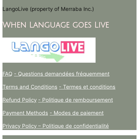
LangoLive (property of Merraba Inc.)
When Language goes Live
FAQ
- Questions demandées fréquemment
Terms and Conditions
- Termes et conditions
Refund Policy
- Politique de remboursement
Payment Methods
- Modes de paiement
Privacy Policy –
Politique de confidentialité