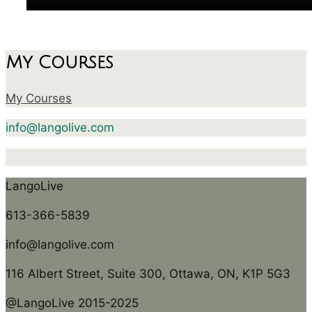
My Courses
My Courses
info@langolive.com
LangoLive
613-366-5839
info@langolive.com
116 Albert Street, Suite 300, Ottawa, ON, K1P 5G3
@LangoLive 2015-2025