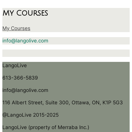
My Courses
My Courses
info@langolive.com
LangoLive
613-366-5839
info@langolive.com
116 Albert Street, Suite 300, Ottawa, ON, K1P 5G3
@LangoLive 2015-2025
LangoLive (property of Merraba Inc.)