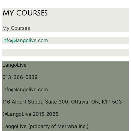
My Courses
My Courses
info@langolive.com
LangoLive
613-366-5839
info@langolive.com
116 Albert Street, Suite 300, Ottawa, ON, K1P 5G3
@LangoLive 2015-2025
LangoLive (property of Merraba Inc.)