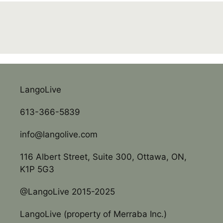
LangoLive
613-366-5839
info@langolive.com
116 Albert Street, Suite 300, Ottawa, ON,
K1P 5G3
@LangoLive 2015-2025
LangoLive (property of Merraba Inc.)