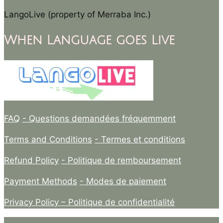
LangoLive (property of Merraba Inc.)
When Language goes Live
FAQ
- Questions demandées fréquemment
Terms and Conditions
- Termes et conditions
Refund Policy
- Politique de remboursement
Payment Methods
- Modes de paiement
Privacy Policy –
Politique de confidentialité