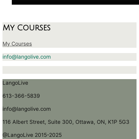
My Courses
My Courses
info@langolive.com
LangoLive
613-366-5839
info@langolive.com
116 Albert Street, Suite 300, Ottawa, ON, K1P 5G3
@LangoLive 2015-2025