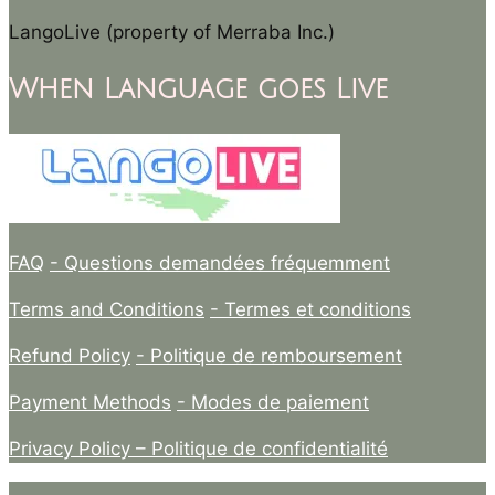
LangoLive (property of Merraba Inc.)
When Language goes Live
FAQ
- Questions demandées fréquemment
Terms and Conditions
- Termes et conditions
Refund Policy
- Politique de remboursement
Payment Methods
- Modes de paiement
Privacy Policy –
Politique de confidentialité