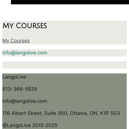
My Courses
My Courses
info@langolive.com
LangoLive
613-366-5839
info@langolive.com
116 Albert Street, Suite 300, Ottawa, ON, K1P 5G3
@LangoLive 2015-2025