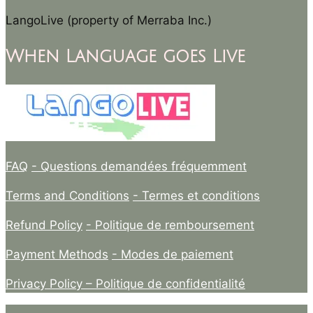
LangoLive (property of Merraba Inc.)
When Language goes Live
FAQ
- Questions demandées fréquemment
Terms and Conditions
- Termes et conditions
Refund Policy
- Politique de remboursement
Payment Methods
- Modes de paiement
Privacy Policy –
Politique de confidentialité