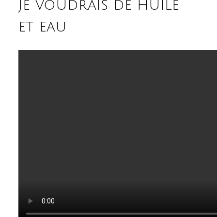
je voudrais de huile
et eau