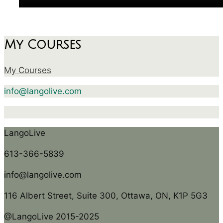
My Courses
My Courses
info@langolive.com
LangoLive
613-366-5839
info@langolive.com
116 Albert Street, Suite 300, Ottawa, ON, K1P 5G3
@LangoLive 2015-2025