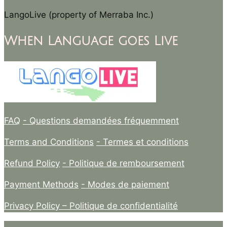
LangoLive (property of Merraba Inc.)
When Language goes Live
FAQ
- Questions demandées fréquemment
Terms and Conditions
- Termes et conditions
Refund Policy
- Politique de remboursement
Payment Methods
- Modes de paiement
Privacy Policy –
Politique de confidentialité