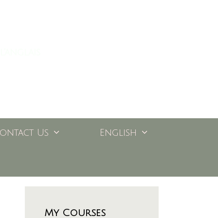
l'anglais
ontact Us
English
My Courses