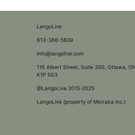
LangoLive
613-366-5839
info@langolive.com
116 Albert Street, Suite 300, Ottawa, O
K1P 5G3
@LangoLive 2015-2025
LangoLive (property of Merraba Inc.)