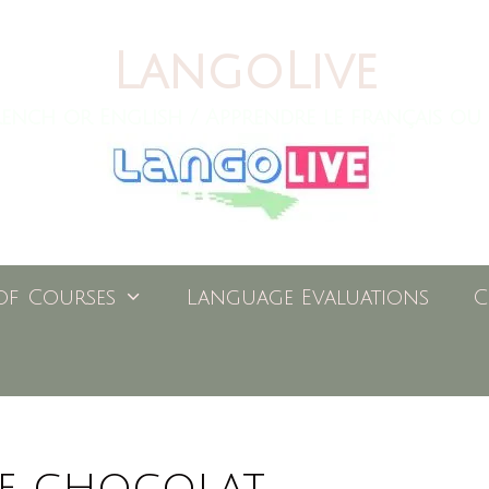
LangoLive
ench or English / Apprendre le français ou 
of Courses
Language Evaluations
C
 le chocolat