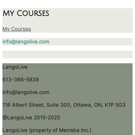
My Courses
My Courses
info@langolive.com
LangoLive
613-366-5839
info@langolive.com
116 Albert Street, Suite 300, Ottawa, ON, K1P 5G3
@LangoLive 2015-2025
LangoLive (property of Merraba Inc.)