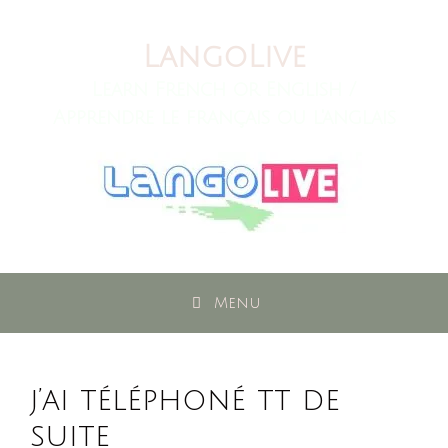
Skip
to
LangoLive
content
Learn French or English /
Apprendre le français ou l'anglais
Menu
j’ai téléphoné tt de
suite