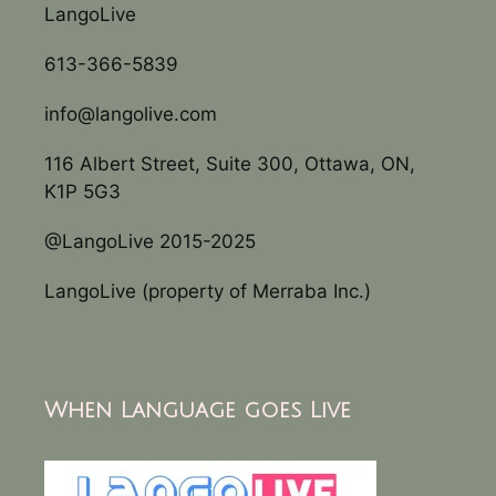
LangoLive
613-366-5839
info@langolive.com
116 Albert Street, Suite 300, Ottawa, ON,
K1P 5G3
@LangoLive 2015-2025
LangoLive (property of Merraba Inc.)
When Language goes Live