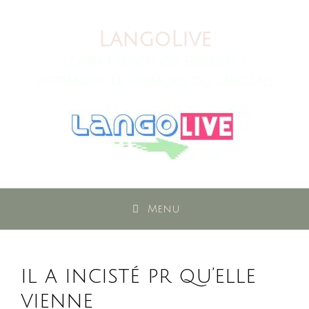
Skip
to
LangoLive
content
Learn French or English /
Apprendre le français ou l'anglais
Menu
il a incisté pr qu’elle
vienne