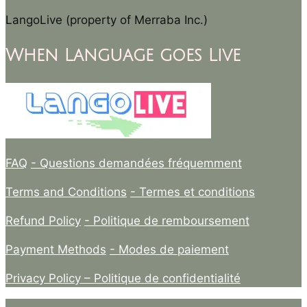
LangoLive (property of Merraba Inc.)
When Language goes Live
FAQ
- Questions demandées fréquemment
Terms and Conditions
- Termes et conditions
Refund Policy
- Politique de remboursement
Payment Methods
- Modes de paiement
Privacy Policy –
Politique de confidentialité