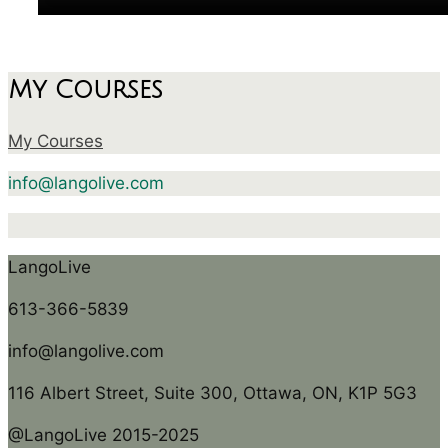
My Courses
My Courses
info@langolive.com
LangoLive
613-366-5839
info@langolive.com
116 Albert Street, Suite 300, Ottawa, ON, K1P 5G3
@LangoLive 2015-2025