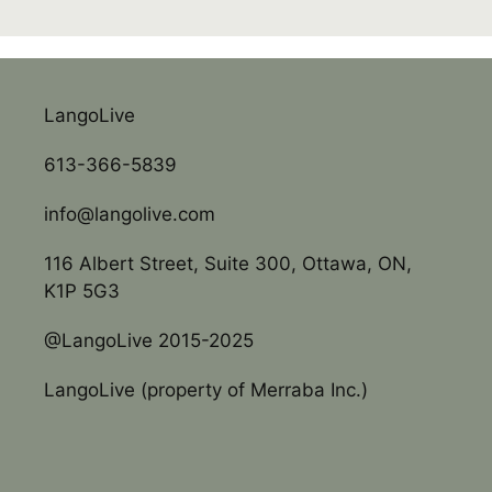
LangoLive
613-366-5839
info@langolive.com
116 Albert Street, Suite 300, Ottawa, ON,
K1P 5G3
@LangoLive 2015-2025
LangoLive (property of Merraba Inc.)