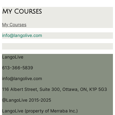
My Courses
My Courses
info@langolive.com
LangoLive
613-366-5839
info@langolive.com
116 Albert Street, Suite 300, Ottawa, ON, K1P 5G3
@LangoLive 2015-2025
LangoLive (property of Merraba Inc.)