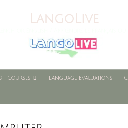
LangoLive
ench or English / Apprendre le français ou 
of Courses
Language Evaluations
C
omputer