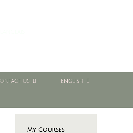
l'anglais
ontact Us
English
My Courses