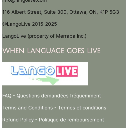
info@langolive.com
116 Albert Street, Suite 300, Ottawa, ON, K1P 5G3
@LangoLive 2015-2025
LangoLive (property of Merraba Inc.)
When Language goes Live
FAQ
- Questions demandées fréquemment
Terms and Conditions
- Termes et conditions
Refund Policy
- Politique de remboursement