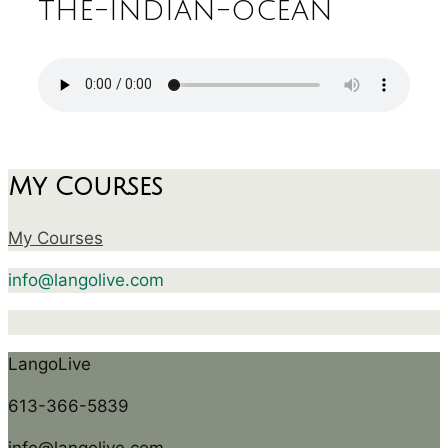
the-indian-ocean
My Courses
My Courses
info@langolive.com
LangoLive
613-366-5839