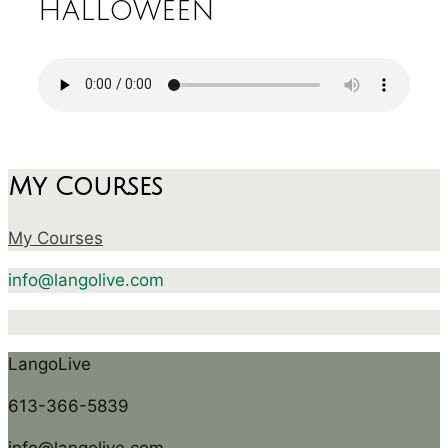
halloween
My Courses
My Courses
info@langolive.com
LangoLive
613-366-5839