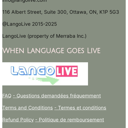
info@langolive.com
116 Albert Street, Suite 300, Ottawa, ON, K1P 5G3
@LangoLive 2015-2025
LangoLive (property of Merraba Inc.)
When Language goes Live
FAQ
- Questions demandées fréquemment
Terms and Conditions
- Termes et conditions
Refund Policy
- Politique de remboursement