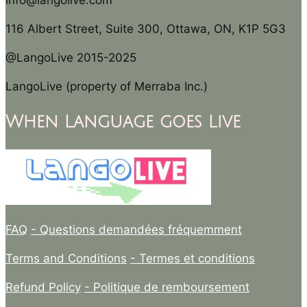
info@langolive.com
116 Albert Street, Suite 300, Ottawa, ON, K1P 5G3
@LangoLive 2015-2025
LangoLive (property of Merraba Inc.)
When Language goes Live
FAQ
- Questions demandées fréquemment
Terms and Conditions
- Termes et conditions
Refund Policy
- Politique de remboursement