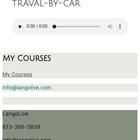
traval-by-car
My Courses
My Courses
info@langolive.com
LangoLive
613-366-5839