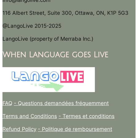
info@langolive.com
116 Albert Street, Suite 300, Ottawa, ON, K1P 5G3
@LangoLive 2015-2025
LangoLive (property of Merraba Inc.)
When Language goes Live
FAQ
- Questions demandées fréquemment
Terms and Conditions
- Termes et conditions
Refund Policy
- Politique de remboursement