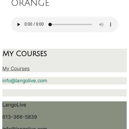
ORANGE
My Courses
My Courses
info@langolive.com
LangoLive
613-366-5839