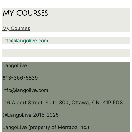
My Courses
My Courses
info@langolive.com
LangoLive
613-366-5839
info@langolive.com
116 Albert Street, Suite 300, Ottawa, ON, K1P 5G3
@LangoLive 2015-2025
LangoLive (property of Merraba Inc.)