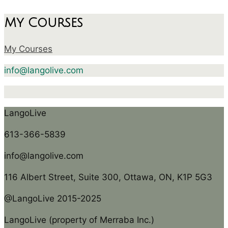
My Courses
My Courses
info@langolive.com
LangoLive
613-366-5839
info@langolive.com
116 Albert Street, Suite 300, Ottawa, ON, K1P 5G3
@LangoLive 2015-2025
LangoLive (property of Merraba Inc.)