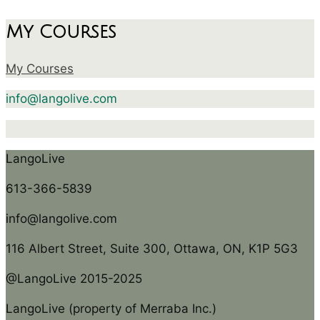
My Courses
My Courses
info@langolive.com
LangoLive
613-366-5839
info@langolive.com
116 Albert Street, Suite 300, Ottawa, ON, K1P 5G3
@LangoLive 2015-2025
LangoLive (property of Merraba Inc.)