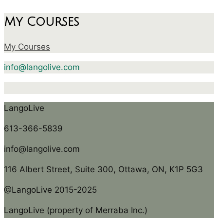
My Courses
My Courses
info@langolive.com
LangoLive
613-366-5839
info@langolive.com
116 Albert Street, Suite 300, Ottawa, ON, K1P 5G3
@LangoLive 2015-2025
LangoLive (property of Merraba Inc.)