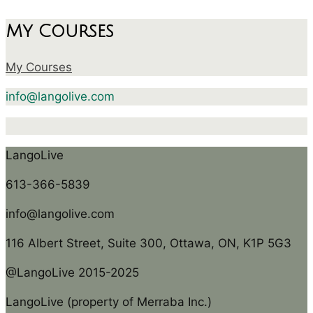
My Courses
My Courses
info@langolive.com
LangoLive
613-366-5839
info@langolive.com
116 Albert Street, Suite 300, Ottawa, ON, K1P 5G3
@LangoLive 2015-2025
LangoLive (property of Merraba Inc.)