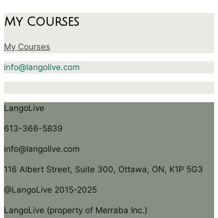
My Courses
My Courses
info@langolive.com
LangoLive
613-366-5839
info@langolive.com
116 Albert Street, Suite 300, Ottawa, ON, K1P 5G3
@LangoLive 2015-2025
LangoLive (property of Merraba Inc.)