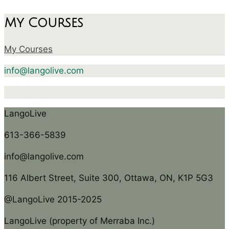
My Courses
My Courses
info@langolive.com
LangoLive
613-366-5839
info@langolive.com
116 Albert Street, Suite 300, Ottawa, ON, K1P 5G3
@LangoLive 2015-2025
LangoLive (property of Merraba Inc.)