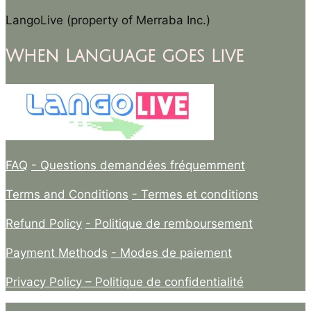
LangoLive (property of Merraba Inc.)
When Language goes Live
FAQ
- Questions demandées fréquemment
Terms and Conditions
- Termes et conditions
Refund Policy
- Politique de remboursement
Payment Methods
- Modes de paiement
Privacy Policy –
Politique de confidentialité