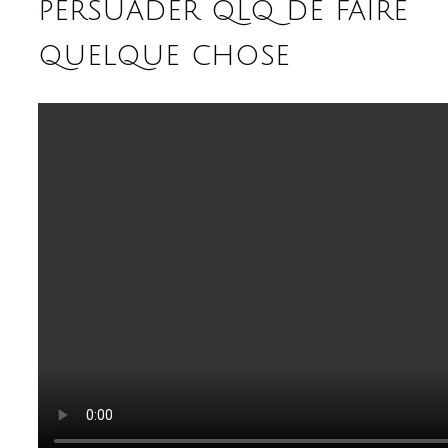
persuader qlq de faire
quelque chose