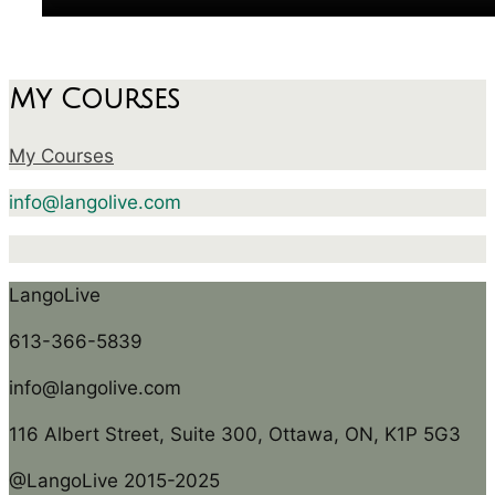
My Courses
My Courses
info@langolive.com
LangoLive
613-366-5839
info@langolive.com
116 Albert Street, Suite 300, Ottawa, ON, K1P 5G3
@LangoLive 2015-2025