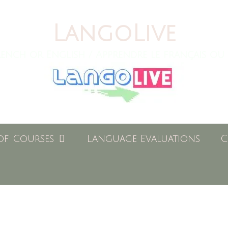
LangoLive
ench or English / Apprendre le français ou 
of Courses
Language Evaluations
C