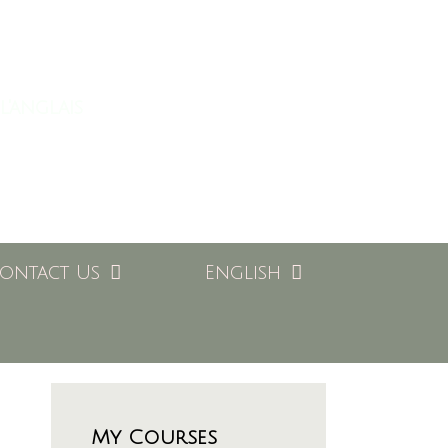
l'anglais
ontact Us
English
My Courses