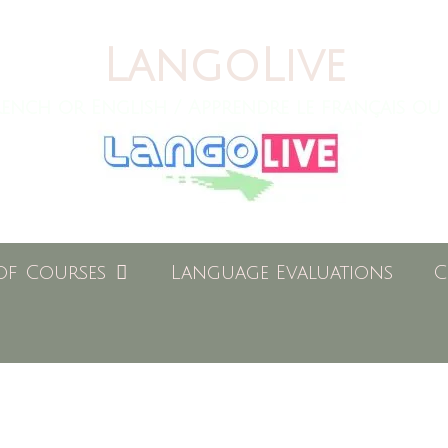
LangoLive
ench or English / Apprendre le français ou 
of Courses
Language Evaluations
C