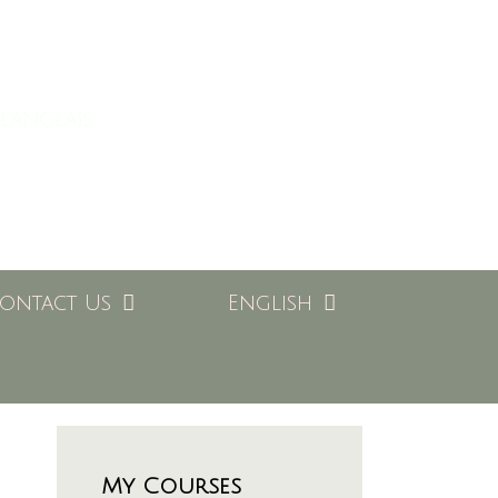
l'anglais
ontact Us
English
My Courses