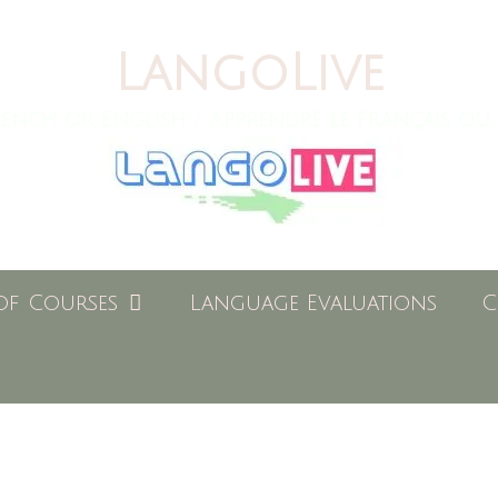
LangoLive
ench or English / Apprendre le français ou 
of Courses
Language Evaluations
C