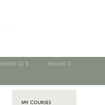
l'anglais
ontact Us
English
My Courses