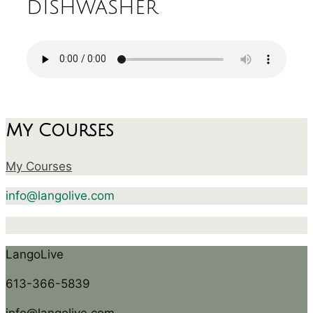
dishwasher
My Courses
My Courses
info@langolive.com
LangoLive
613-366-5839