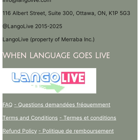
info@langolive.com
116 Albert Street, Suite 300, Ottawa, ON, K1P 5G3
@LangoLive 2015-2025
LangoLive (property of Merraba Inc.)
When Language goes Live
FAQ
- Questions demandées fréquemment
Terms and Conditions
- Termes et conditions
Refund Policy
- Politique de remboursement