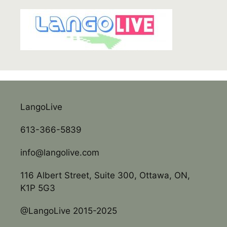
LangoLive
613-366-5839
info@langolive.com
116 Albert Street, Suite 300, Ottawa, ON,
K1P 5G3
@LangoLive 2015-2025