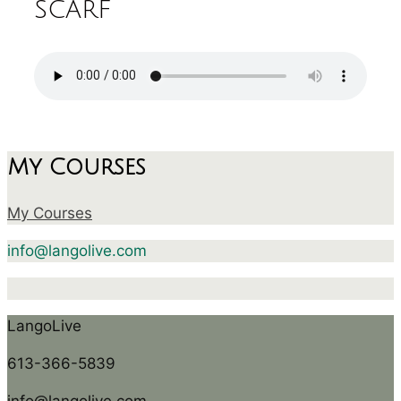
scarf
My Courses
My Courses
info@langolive.com
LangoLive
613-366-5839