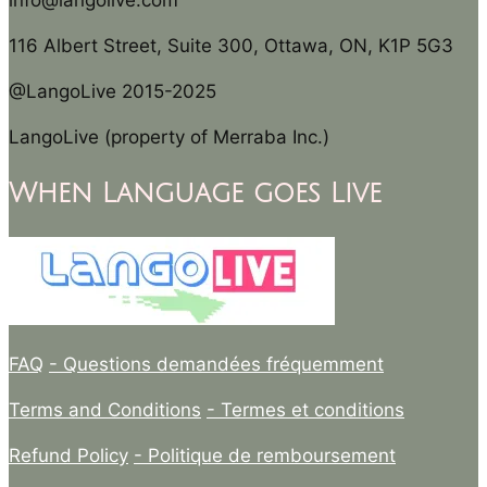
info@langolive.com
116 Albert Street, Suite 300, Ottawa, ON, K1P 5G3
@LangoLive 2015-2025
LangoLive (property of Merraba Inc.)
When Language goes Live
FAQ
- Questions demandées fréquemment
Terms and Conditions
- Termes et conditions
Refund Policy
- Politique de remboursement