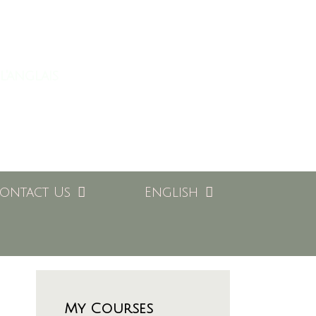
l'anglais
ontact Us
English
My Courses