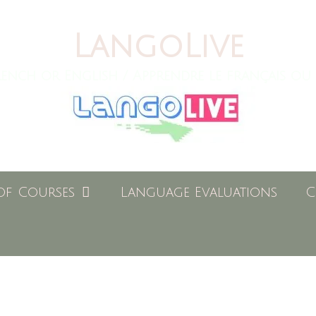
LangoLive
ench or English / Apprendre le français ou 
of Courses
Language Evaluations
C