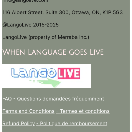
info@langolive.com
116 Albert Street, Suite 300, Ottawa, ON, K1P 5G3
@LangoLive 2015-2025
LangoLive (property of Merraba Inc.)
When Language goes Live
FAQ
- Questions demandées fréquemment
Terms and Conditions
- Termes et conditions
Refund Policy
- Politique de remboursement