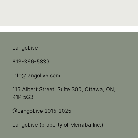
LangoLive
613-366-5839
info@langolive.com
116 Albert Street, Suite 300, Ottawa, ON,
K1P 5G3
@LangoLive 2015-2025
LangoLive (property of Merraba Inc.)